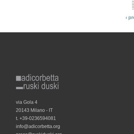
‹ p
adicorbetta_ruskiduski_gr_r.png
via Gola 4
20143 Milano - I
T
t. +39-0236594081
info@adicorbetta.org
in