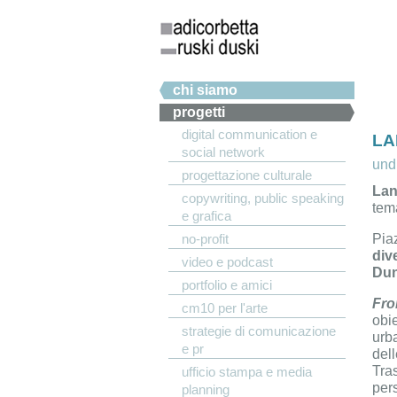
Salta al contenuto principale
Menu principale
chi siamo
progetti
digital communication e
LA
social network
undi
progettazione culturale
Lan
copywriting, public speaking
tem
e grafica
Pia
no-profit
div
video e podcast
Dun
portfolio e amici
Fro
cm10 per l'arte
obie
strategie di comunicazione
urba
e pr
dell
Tras
ufficio stampa e media
pers
planning