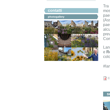
#ahicommunication.
Tra 
contatti
mos
pae
photogallery
(As
pae
alcu
prev
Co
Lan
e
R
colo
#la
C
s