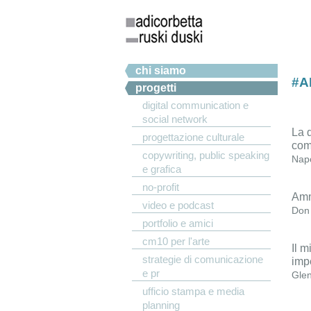
Salta al contenuto principale
Menu principale
chi siamo
#A
progetti
digital communication e
social network
La d
progettazione culturale
com
copywriting, public speaking
Nap
e grafica
no-profit
Ammi
video e podcast
Don 
portfolio e amici
cm10 per l'arte
Il m
strategie di comunicazione
impe
e pr
Gle
ufficio stampa e media
planning