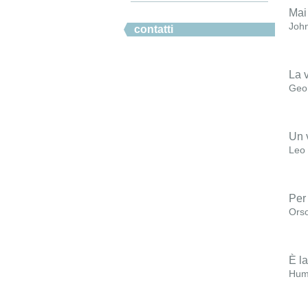
#ahicommunication.
Mai 
Joh
contatti
La v
Geo
Un 
Leo
Per 
Ors
È la
Hump