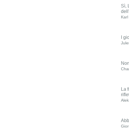
Sì, 
dell
Karl
I gi
Jule
Non
Char
La f
rifl
Alek
Abb
Gior