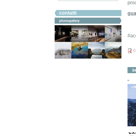
pro
#ahicommunication.
contatti
gua
photogallery
#ac
C
s