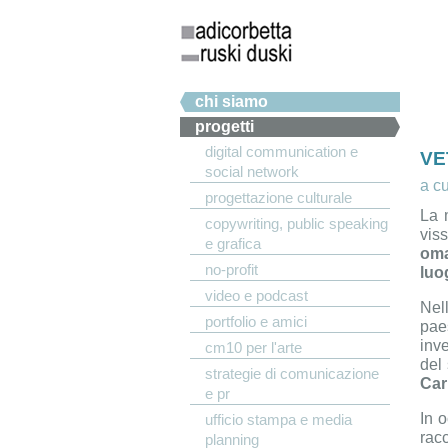
Salta al contenuto principale
Menu principale
chi siamo
progetti
digital communication e
VE
social network
a c
progettazione culturale
La 
copywriting, public speaking
vis
e grafica
oma
no-profit
luo
video e podcast
Nel
portfolio e amici
pae
inv
cm10 per l'arte
del
strategie di comunicazione
Car
e pr
In 
ufficio stampa e media
rac
planning