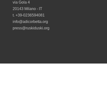
via Gola 4
20143 Milano - I
T
t. +39-0236594081
info@adicorbetta.org
in
press@ruskiduski.org