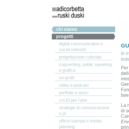
Salta al contenuto principale
Menu principale
chi siamo
progetti
digital communication e
GU
social network
In m
progettazione culturale
ted
copywriting, public speaking
Per 
e grafica
del
no-profit
mos
Ger
video e podcast
Fon
portfolio e amici
fare
cm10 per l'arte
La m
strategie di comunicazione
di s
e pr
Car
ufficio stampa e media
Env
planning
pri