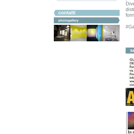
Div
#ahicommunication.
dist
contatti
for
photogallery
#Ga
s