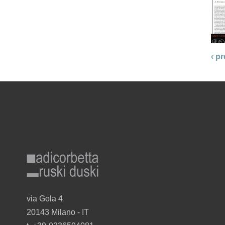
‹ p
adicorbetta_ruskiduski_gr_r.png
via Gola 4
20143 Milano - I
T