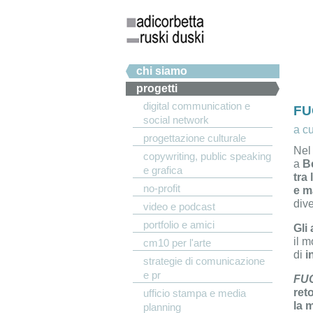
Salta al contenuto principale
Menu principale
chi siamo
progetti
digital communication e
FU
social network
a c
progettazione culturale
Nel
copywriting, public speaking
a
B
e grafica
tra 
no-profit
e m
dive
video e podcast
portfolio e amici
Gli
il 
cm10 per l'arte
di
i
strategie di comunicazione
e pr
FU
ret
ufficio stampa e media
la 
planning