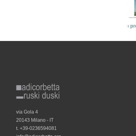
‹ p
adicorbetta_ruskiduski_gr_r.png
via Gola 4
20143 Milano - I
T
t. +39-0236594081