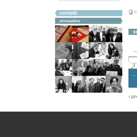
#ahicommunication.
C
contatti
photogallery
s
‹ p