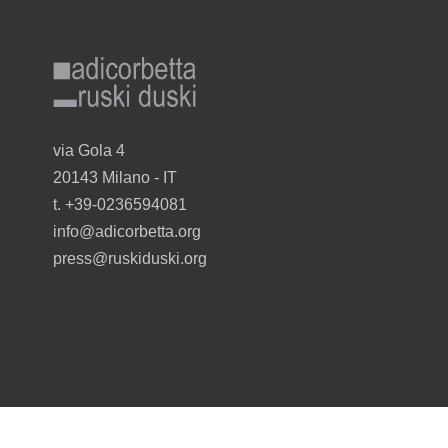
adicorbetta_ruskiduski_gr_r.png
via Gola 4
20143 Milano - I
T
t. +39-0236594081
info@adicorbetta.org
in
press@ruskiduski.org