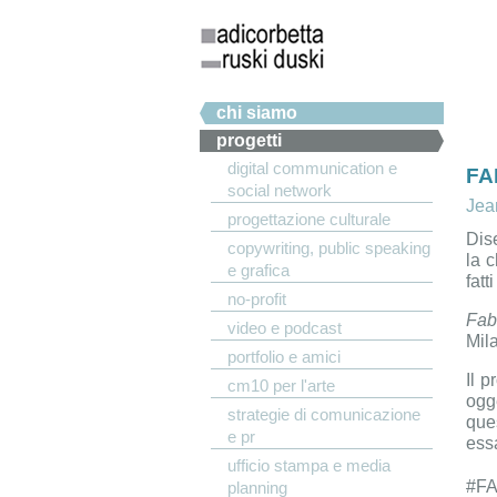
Salta al contenuto principale
Menu principale
chi siamo
progetti
digital communication e
FA
social network
Jea
progettazione culturale
Dise
copywriting, public speaking
la c
e grafica
fatt
no-profit
Fab
video e podcast
Mil
portfolio e amici
Il 
cm10 per l'arte
ogge
strategie di comunicazione
que
e pr
ess
ufficio stampa e media
#F
planning