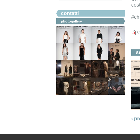
cost
#ahicommunication.
contatti
#ch
photogallery
C
s
‹ p