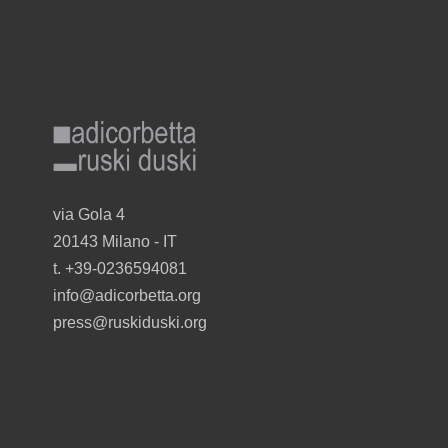
adicorbetta_ruskiduski_gr_r.png
facebook
instagram
twitter
youtube
pinterest
linkedin
via Gola 4
20143 Milano - I
T
t. +39-0236594081
info@adicorbetta.org
press@ruskiduski.org