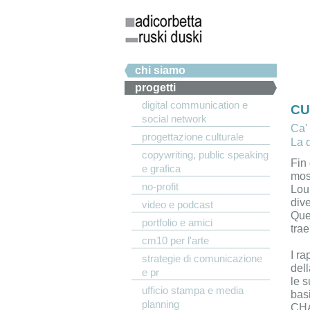
Salta al contenuto principale
Menu principale
chi siamo
progetti
digital communication e
CU
social network
Ca'
progettazione culturale
La 
copywriting, public speaking
Fin
e grafica
most
no-profit
Loui
div
video e podcast
Ques
portfolio e amici
trae
cm10 per l'arte
I ra
strategie di comunicazione
del
e pr
le s
ufficio stampa e media
basi
planning
CHAN