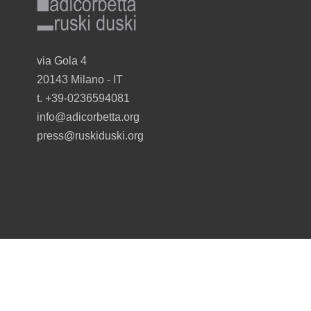
via Gola 4
20143 Milano - I
T
t. +39-0236594081
info@adicorbetta.org
in
press@ruskiduski.org