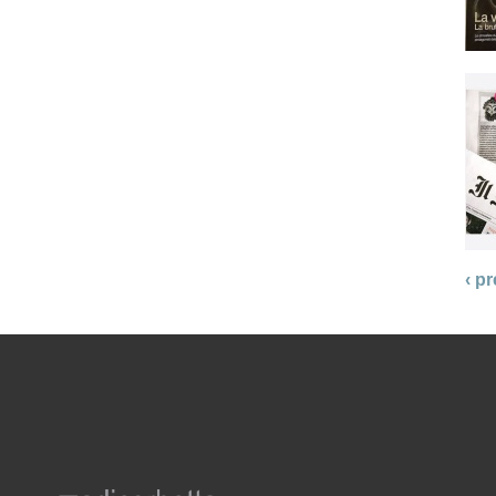
‹ p
adicorbetta_ruskiduski_gr_r.png