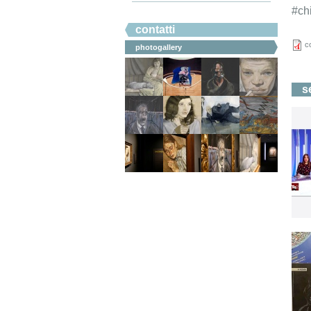
#ch
#ahicommunication.
contatti
c
photogallery
s