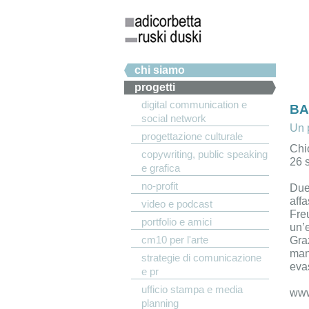
Salta al contenuto principale
Menu principale
chi siamo
progetti
digital communication e
BA
social network
Un 
progettazione culturale
Chi
copywriting, public speaking
26 
e grafica
no-profit
Due 
affa
video e podcast
Fre
portfolio e amici
un’e
cm10 per l'arte
Graz
mani
strategie di comunicazione
evas
e pr
ufficio stampa e media
www
planning