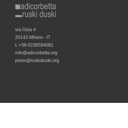
facebook
instagram
twitter
youtube
pinterest
linkedin
via Gola 4
20143 Milano - I
T
t. +39-0236594081
info@adicorbetta.org
press@ruskiduski.org