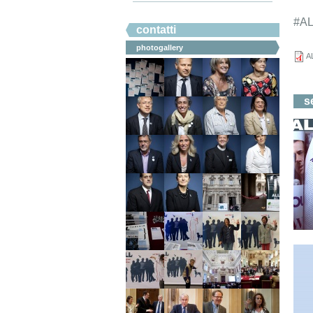
#ahicommunication.
#A
contatti
photogallery
AL
s