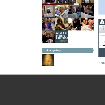
videogallery
‹ p
adicorbetta_ruskiduski_gr_r.png