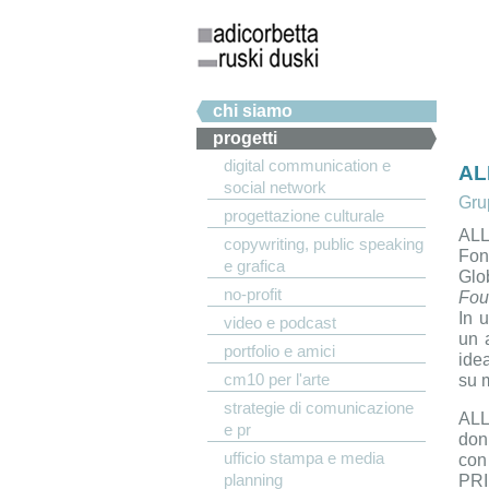
Salta al contenuto principale
Menu principale
chi siamo
progetti
digital communication e
AL
social network
Grup
progettazione culturale
ALL 
copywriting, public speaking
Fon
e grafica
Glob
no-profit
Fou
In 
video e podcast
un
portfolio e amici
ide
cm10 per l'arte
su
m
strategie di comunicazione
ALL 
e pr
don
ufficio stampa e media
con
planning
PRI